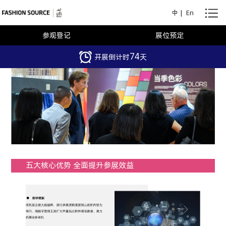
中
|
En
参观登记
展位预定
74
开展倒计时
天
五大核心优势 全面提升参展效益